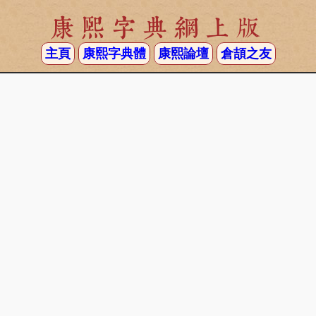
康熙字典網上版
主頁
康熙字典體
康熙論壇
倉頡之友