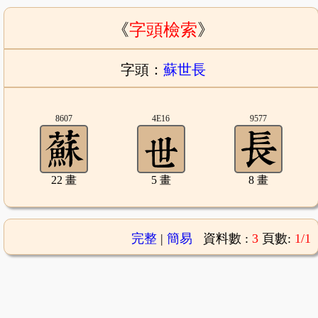
《
字頭檢索
》
字頭：
蘇世長
8607
4E16
9577
22 畫
5 畫
8 畫
完整
|
簡易
資料數 :
3
頁數:
1/1