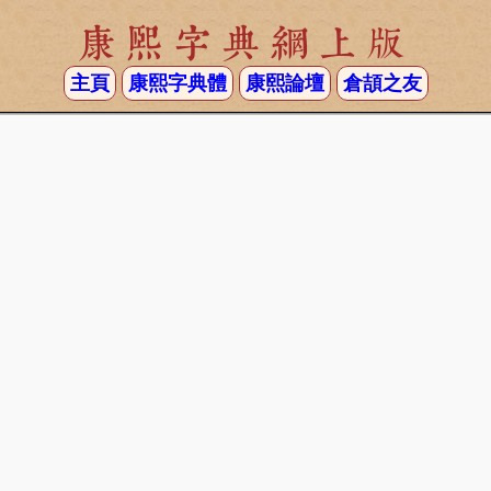
康熙字典網上版
主頁
康熙字典體
康熙論壇
倉頡之友