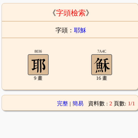
《
字頭檢索
》
字頭：
耶穌
8036
7A4C
9 畫
16 畫
完整
|
簡易
資料數 :
2
頁數:
1/1