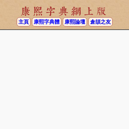
康熙字典網上版
主頁
康熙字典體
康熙論壇
倉頡之友