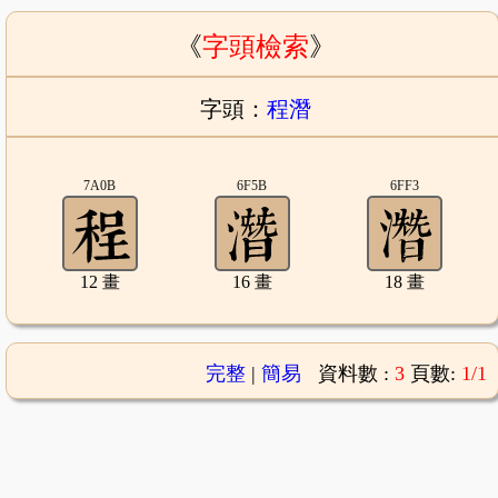
《
字頭檢索
》
字頭：
程潛
7A0B
6F5B
6FF3
12 畫
16 畫
18 畫
完整
|
簡易
資料數 :
3
頁數:
1/1