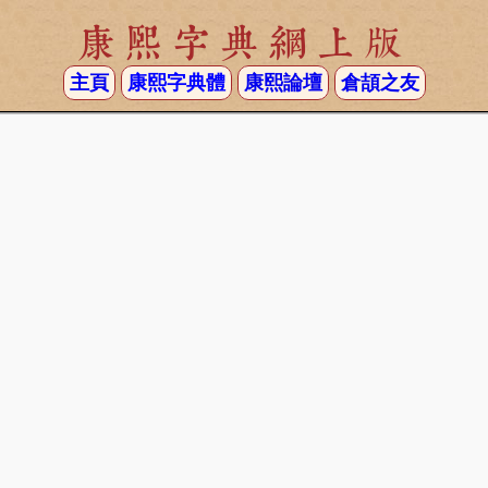
康熙字典網上版
主頁
康熙字典體
康熙論壇
倉頡之友