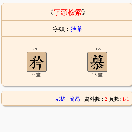
《
字頭檢索
》
字頭：
矜慕
77DC
6155
9 畫
15 畫
完整
|
簡易
資料數 :
2
頁數:
1/1