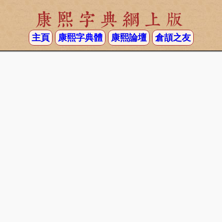
康熙字典網上版
主頁
康熙字典體
康熙論壇
倉頡之友