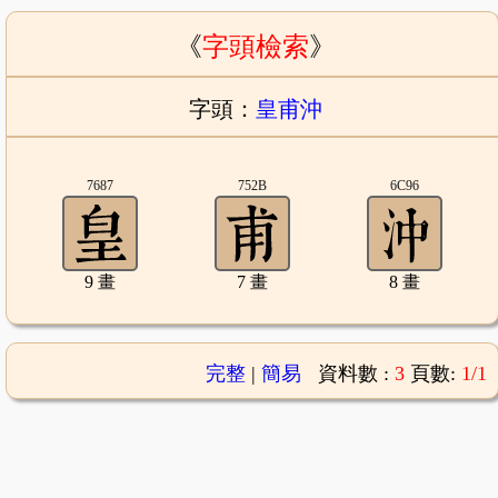
《
字頭檢索
》
字頭：
皇甫沖
7687
752B
6C96
9 畫
7 畫
8 畫
完整
|
簡易
資料數 :
3
頁數:
1/1