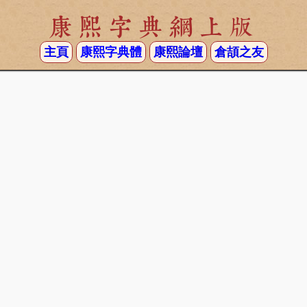
康熙字典網上版
主頁
康熙字典體
康熙論壇
倉頡之友