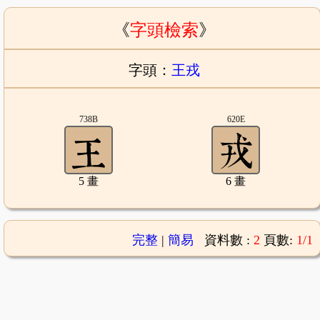
《
字頭檢索
》
字頭：
王戎
738B
620E
5 畫
6 畫
完整
|
簡易
資料數 :
2
頁數:
1/1