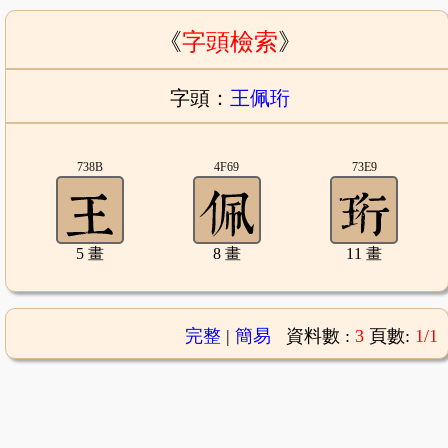
《
字頭檢索
》
字頭：
王佩珩
738B
4F69
73E9
5 畫
8 畫
11 畫
完整
|
簡易
資料數 :
3
頁數:
1/1