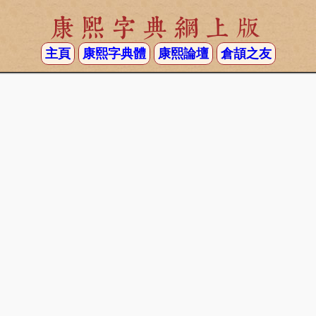
康熙字典網上版
主頁
康熙字典體
康熙論壇
倉頡之友