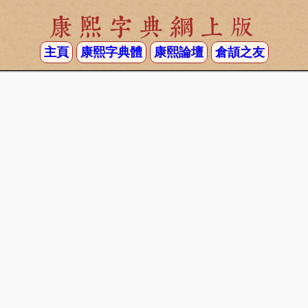
康熙字典網上版
主頁
康熙字典體
康熙論壇
倉頡之友