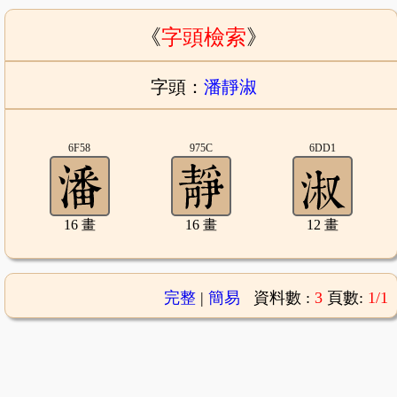
《
字頭檢索
》
字頭：
潘靜淑
6F58
975C
6DD1
16 畫
16 畫
12 畫
完整
|
簡易
資料數 :
3
頁數:
1/1