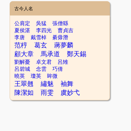
古今人名
公肩定
吳猛
張僧繇
夏侯湛
李四光
曹貞吉
李唐
戴雪棹
綦毋潛
范梈
葛玄
蔣夢麟
顧大章
馬承道
鄭天錫
劉解憂
卓文君
呂雉
呂碧城
念雲
巧倩
曉英
瓊英
眸微
王翠翹
繡魅
袖舞
陳潔如
雨雯
虞妙弋