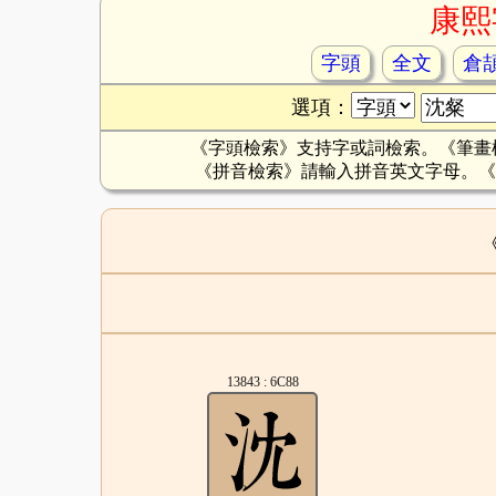
康熙
字頭
全文
倉
選項：
《字頭檢索》支持字或詞檢索。《筆畫
《拼音檢索》請輸入拼音英文字母。《
13843 : 6C88