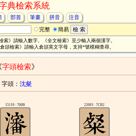
字典檢索系統
頡
部首
筆畫
拼音
注音
完整
簡易
檢索》請輸入數字。《全文檢索》至少輸入兩個漢字。
倉頡檢索》請輸入倉頡英文字母，支持*號模糊查尋。
《
字頭檢索
》
字頭：
沈粲
15119 : 700B
22093 : 7CB2