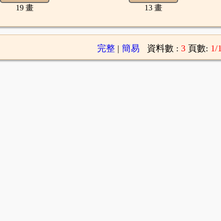
19 畫
13 畫
完整
|
簡易
資料數 :
3
頁數:
1/