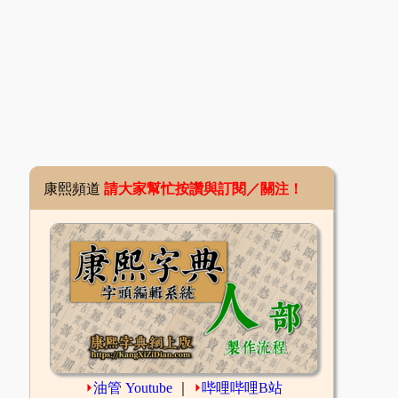
康熙頻道
請大家幫忙按讚與訂閱／關注！
⏵
油管 Youtube
｜
⏵
哔哩哔哩B站