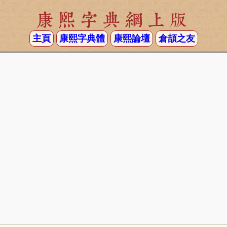
康熙字典網上版
主頁
康熙字典體
康熙論壇
倉頡之友