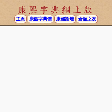
康熙字典網上版
主頁
康熙字典體
康熙論壇
倉頡之友