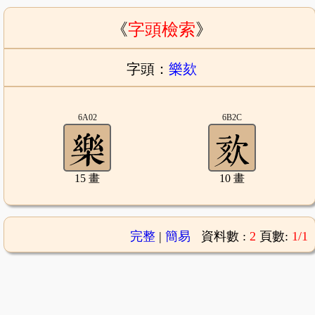
《
字頭檢索
》
字頭：
樂欬
6A02
6B2C
15 畫
10 畫
完整
|
簡易
資料數 :
2
頁數:
1/1