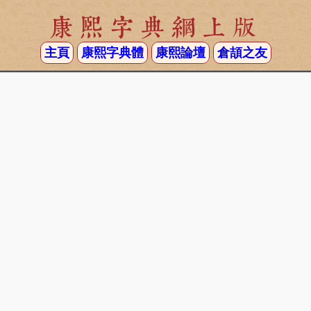
康熙字典網上版
主頁
康熙字典體
康熙論壇
倉頡之友