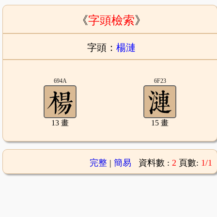
《
字頭檢索
》
字頭：
楊漣
694A
6F23
13 畫
15 畫
完整
|
簡易
資料數 :
2
頁數:
1/1