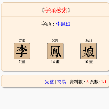
《
字頭檢索
》
字頭：
李鳳娘
674E
9CF3
5A18
7 畫
14 畫
10 畫
完整
|
簡易
資料數 :
3
頁數:
1/1