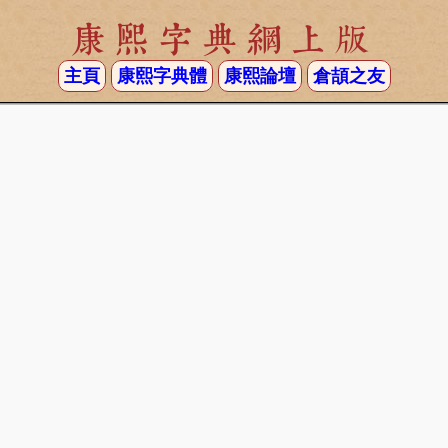
康熙字典網上版
主頁
康熙字典體
康熙論壇
倉頡之友