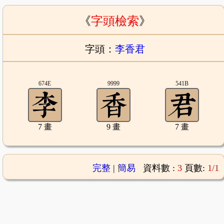
《
字頭檢索
》
字頭：
李香君
674E
9999
541B
7 畫
9 畫
7 畫
完整
|
簡易
資料數 :
3
頁數:
1/1