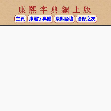
康熙字典網上版
主頁
康熙字典體
康熙論壇
倉頡之友