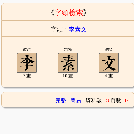
《
字頭檢索
》
字頭：
李素文
674E
7D20
6587
7 畫
10 畫
4 畫
完整
|
簡易
資料數 :
3
頁數:
1/1