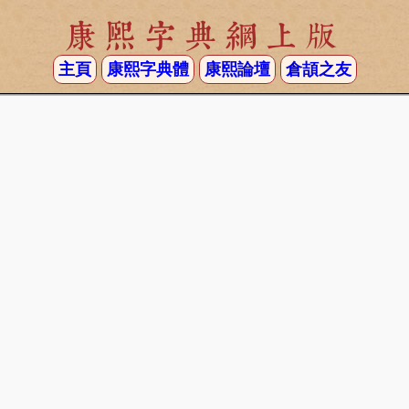
康熙字典網上版
主頁
康熙字典體
康熙論壇
倉頡之友