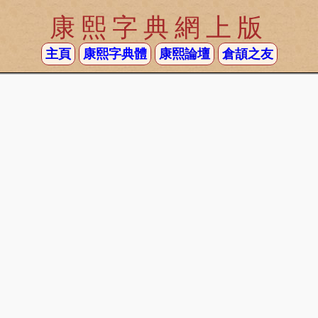
康熙字典網上版
主頁
康熙字典體
康熙論壇
倉頡之友