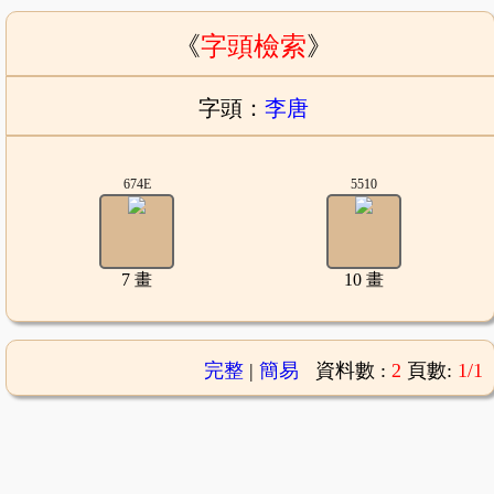
《
字頭檢索
》
字頭：
李唐
674E
5510
7 畫
10 畫
完整
|
簡易
資料數 :
2
頁數:
1/1