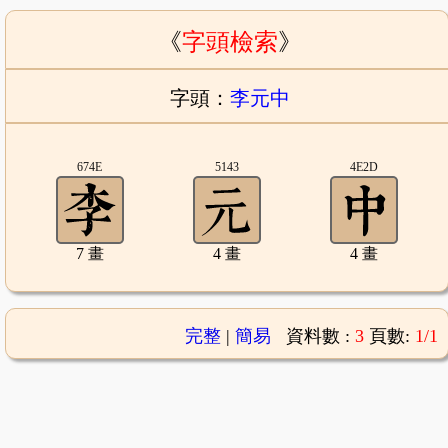
《
字頭檢索
》
字頭：
李元中
674E
5143
4E2D
7 畫
4 畫
4 畫
完整
|
簡易
資料數 :
3
頁數:
1/1