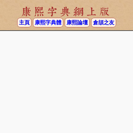
康熙字典網上版
主頁
康熙字典體
康熙論壇
倉頡之友