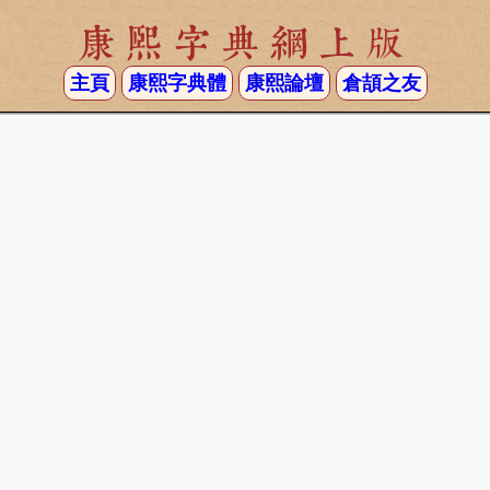
康熙字典網上版
主頁
康熙字典體
康熙論壇
倉頡之友