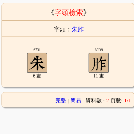
《
字頭檢索
》
字頭：
朱胙
6731
80D9
6 畫
11 畫
完整
|
簡易
資料數 :
2
頁數:
1/1