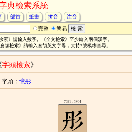
字典檢索系統
頡
部首
筆畫
拼音
注音
完整
簡易
檢索》請輸入數字。《全文檢索》至少輸入兩個漢字。
倉頡檢索》請輸入倉頡英文字母，支持*號模糊查尋。
《
字頭檢索
》
字頭：
憶彤
7621 : 5F64