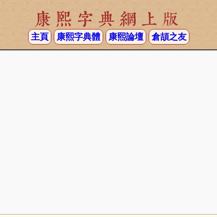
康熙字典網上版
主頁
康熙字典體
康熙論壇
倉頡之友