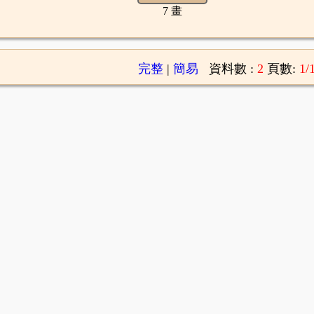
7 畫
完整
|
簡易
資料數 :
2
頁數:
1/