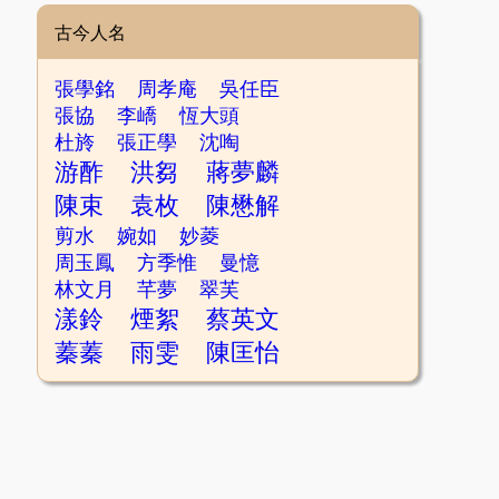
古今人名
張學銘
周孝庵
吳任臣
張協
李嶠
恆大頭
杜旍
張正學
沈啕
游酢
洪芻
蔣夢麟
陳束
袁枚
陳懋解
剪水
婉如
妙菱
周玉鳳
方季惟
曼憶
林文月
芊夢
翠芙
漾鈴
煙絮
蔡英文
蓁蓁
雨雯
陳匡怡