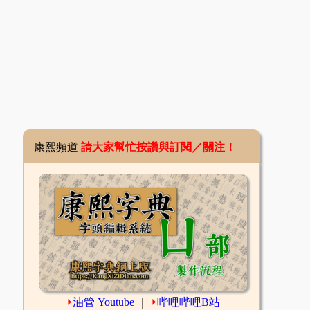
康熙頻道
請大家幫忙按讚與訂閱／關注！
⏵
油管 Youtube
｜
⏵
哔哩哔哩B站