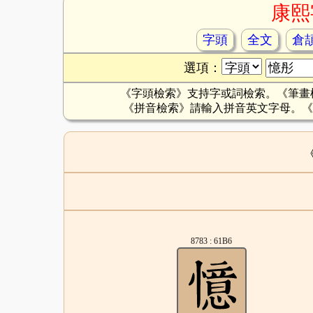
康熙
字頭
全文
倉
選項：
《字頭檢索》支持字或詞檢索。《筆畫
《拼音檢索》請輸入拼音英文字母。《
8783 : 61B6