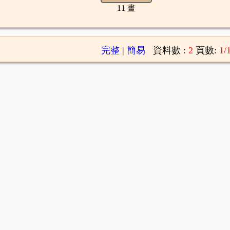
11 畫
完整
|
簡易
資料數 :
2
頁數:
1/