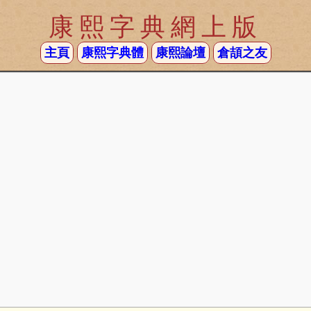
康熙字典網上版
主頁
康熙字典體
康熙論壇
倉頡之友