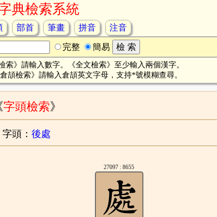
字典檢索系統
頡
部首
筆畫
拼音
注音
完整
簡易
檢索》請輸入數字。《全文檢索》至少輸入兩個漢字。
倉頡檢索》請輸入倉頡英文字母，支持*號模糊查尋。
《
字頭檢索
》
字頭：
後處
27097 : 8655