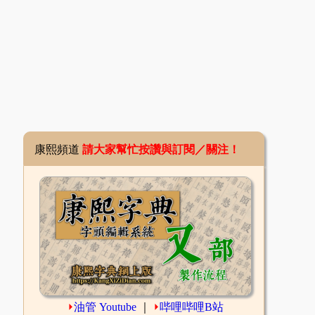
康熙頻道
請大家幫忙按讚與訂閱／關注！
⏵
油管 Youtube
｜
⏵
哔哩哔哩B站