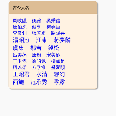
古今人名
周岐隱
姚諮
吳秉信
唐伯虎
戴亨
梅堯臣
查良釗
張若虛
歐陽弁
湯昭汾
汪東
蔣夢麟
虞集
鄒吉
錢松
呂美蓀
唐琬
宋美齡
丁玉雋
徐昭佩
柳如是
柯以柔
方季惟
盛愛頤
王昭君
水清
靜幻
西施
范承秀
零露