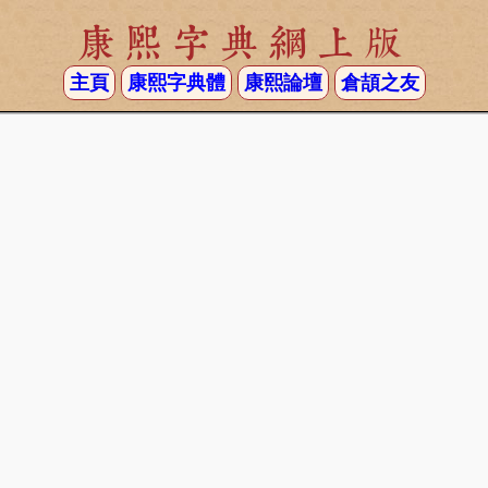
康熙字典網上版
主頁
康熙字典體
康熙論壇
倉頡之友