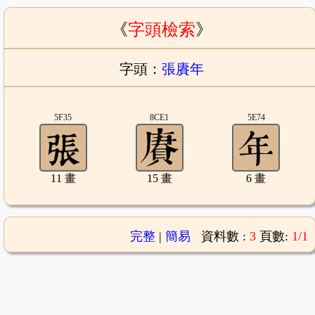
《
字頭檢索
》
字頭：
張賡年
5F35
8CE1
5E74
11 畫
15 畫
6 畫
完整
|
簡易
資料數 :
3
頁數:
1/1