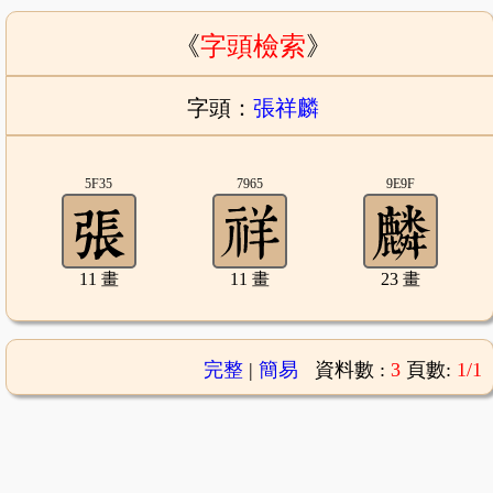
《
字頭檢索
》
字頭：
張祥麟
5F35
7965
9E9F
11 畫
11 畫
23 畫
完整
|
簡易
資料數 :
3
頁數:
1/1