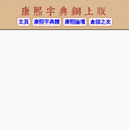
康熙字典網上版
主頁
康熙字典體
康熙論壇
倉頡之友