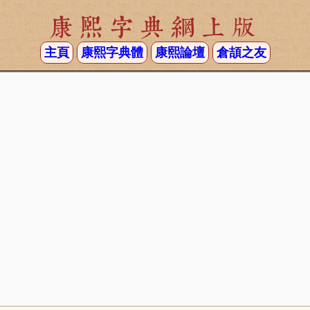
康熙字典網上版
主頁
康熙字典體
康熙論壇
倉頡之友