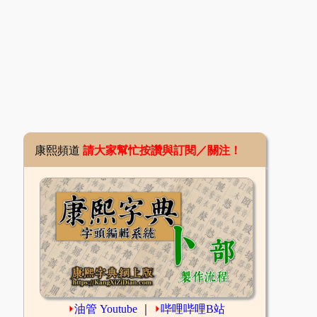
康熙頻道
請大家幫忙按讚與訂閱／關注！
⏵
油管 Youtube
｜
⏵
哔哩哔哩B站