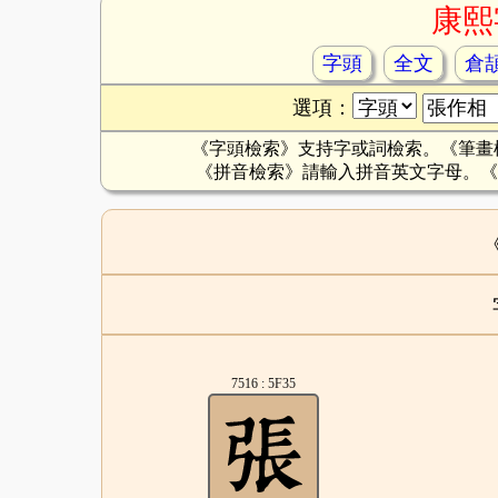
康熙
字頭
全文
倉
選項：
《字頭檢索》支持字或詞檢索。《筆畫
《拼音檢索》請輸入拼音英文字母。《
7516 : 5F35