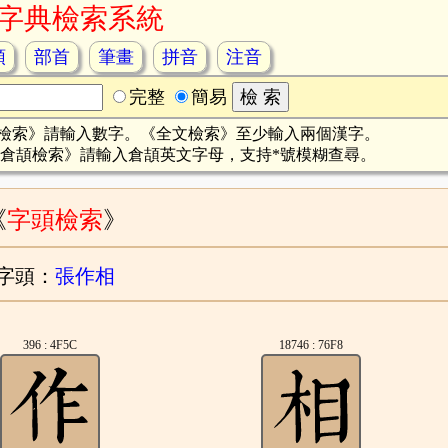
字典檢索系統
頡
部首
筆畫
拼音
注音
完整
簡易
檢索》請輸入數字。《全文檢索》至少輸入兩個漢字。
倉頡檢索》請輸入倉頡英文字母，支持*號模糊查尋。
《
字頭檢索
》
字頭：
張作相
396 : 4F5C
18746 : 76F8