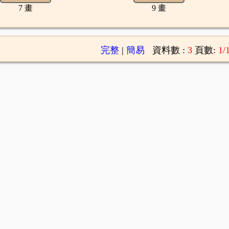
7 畫
9 畫
完整
|
簡易
資料數 :
3
頁數:
1/