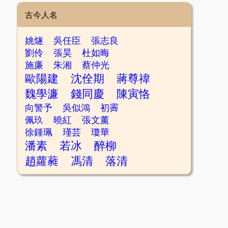
古今人名
姚燧
吳任臣
張志良
劉伶
張昊
杜如晦
施廉
朱湘
蔡仲光
歐陽建
沈佺期
蔣尊禕
魏學濂
錢同慶
陳寅恪
向警予
吳似鴻
初霽
佩玖
曉紅
張文薰
徐鍾珮
瑾芸
瓊華
潘素
若冰
醉柳
趙蘿蕤
馮清
落清