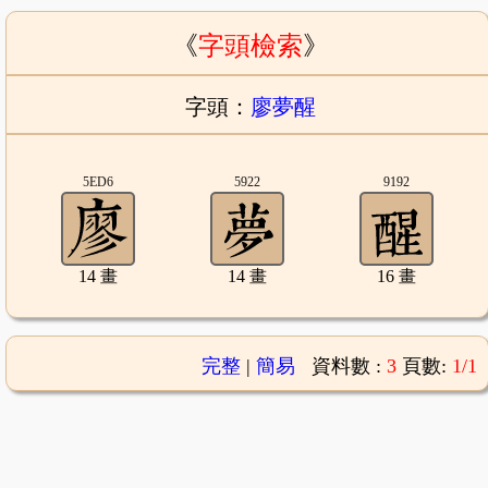
《
字頭檢索
》
字頭：
廖夢醒
5ED6
5922
9192
14 畫
14 畫
16 畫
完整
|
簡易
資料數 :
3
頁數:
1/1