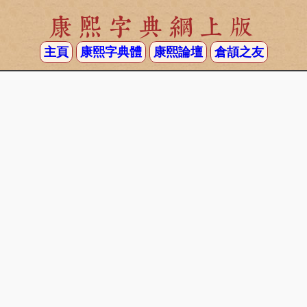
康熙字典網上版
主頁
康熙字典體
康熙論壇
倉頡之友