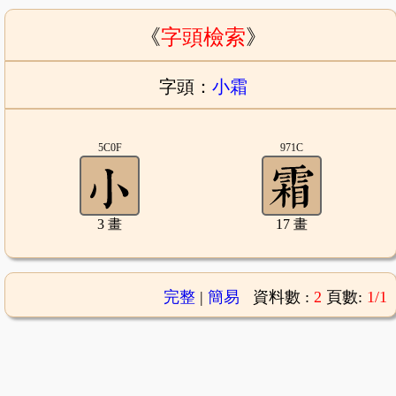
《
字頭檢索
》
字頭：
小霜
5C0F
971C
3 畫
17 畫
完整
|
簡易
資料數 :
2
頁數:
1/1