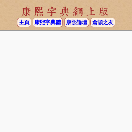
康熙字典網上版
主頁
康熙字典體
康熙論壇
倉頡之友