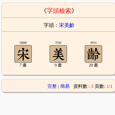
《
字頭檢索
》
字頭：
宋美齡
5B8B
7F8E
9F61
7 畫
9 畫
20 畫
完整
|
簡易
資料數 :
3
頁數:
1/1