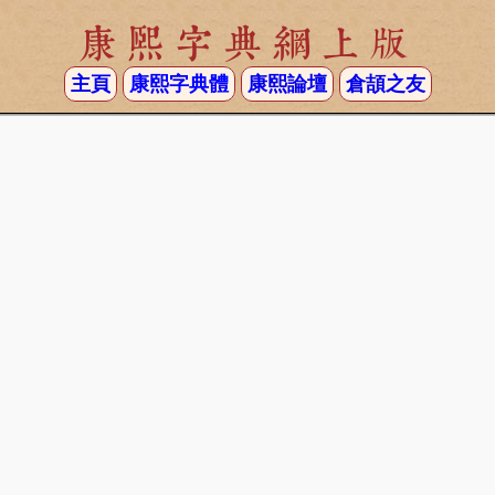
康熙字典網上版
主頁
康熙字典體
康熙論壇
倉頡之友