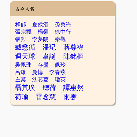
古今人名
和郁
夏侯湛
孫奐崙
張宗觀
楊榮
徐中行
張甝
李夢陽
秦觀
臧懋循
潘玘
蔣尊禕
週天球
韋誕
陳銘樞
吳佩珠
存墨
佩玲
呂雉
曼憶
李春燕
左棻
沈芯菱
瓊英
聶其璞
聽荷
譚惠然
荷瑜
雷念慈
雨雯