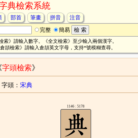
字典檢索系統
頡
部首
筆畫
拼音
注音
完整
簡易
檢索》請輸入數字。《全文檢索》至少輸入兩個漢字。
倉頡檢索》請輸入倉頡英文字母，支持*號模糊查尋。
《
字頭檢索
》
字頭：
宋典
1146 : 5178