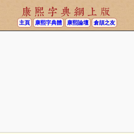
康熙字典網上版
主頁
康熙字典體
康熙論壇
倉頡之友