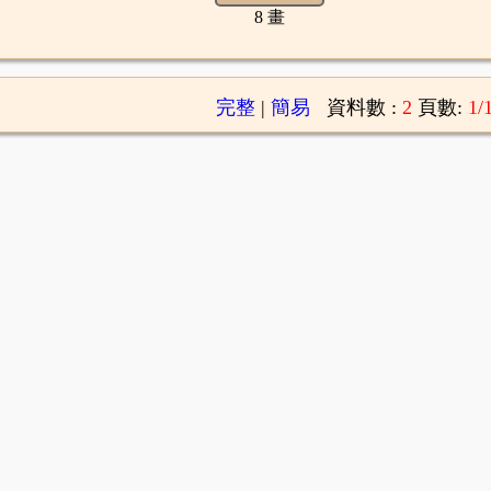
8 畫
完整
|
簡易
資料數 :
2
頁數:
1/