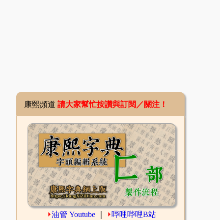
康熙頻道
請大家幫忙按讚與訂閱／關注！
⏵
油管 Youtube
｜
⏵
哔哩哔哩B站