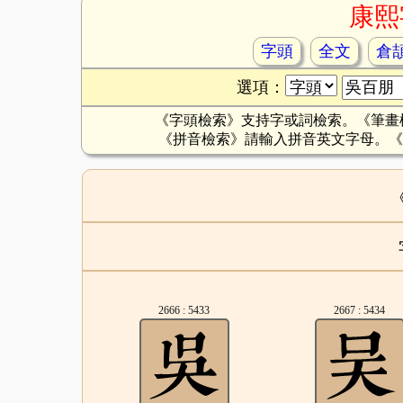
康熙
字頭
全文
倉
選項：
《字頭檢索》支持字或詞檢索。《筆畫
《拼音檢索》請輸入拼音英文字母。《
2666 : 5433
2667 : 5434