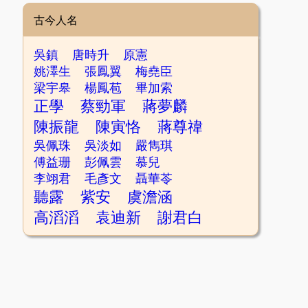
古今人名
吳鎮
唐時升
原憲
姚澤生
張鳳翼
梅堯臣
梁宇皋
楊鳳苞
畢加索
正學
蔡勁軍
蔣夢麟
陳振龍
陳寅恪
蔣尊禕
吳佩珠
吳淡如
嚴雋琪
傅益珊
彭佩雲
慕兒
李翊君
毛彥文
聶華苓
聽露
紫安
虞澹涵
高滔滔
袁迪新
謝君白