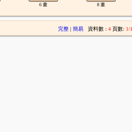
6 畫
8 畫
完整
|
簡易
資料數 :
4
頁數:
1/