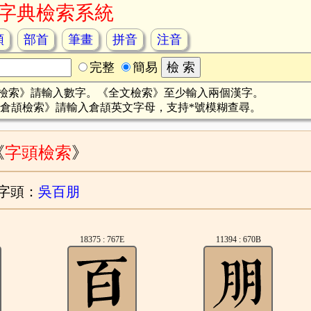
字典檢索系統
頡
部首
筆畫
拼音
注音
完整
簡易
檢索》請輸入數字。《全文檢索》至少輸入兩個漢字。
倉頡檢索》請輸入倉頡英文字母，支持*號模糊查尋。
《
字頭檢索
》
字頭：
吳百朋
18375 : 767E
11394 : 670B