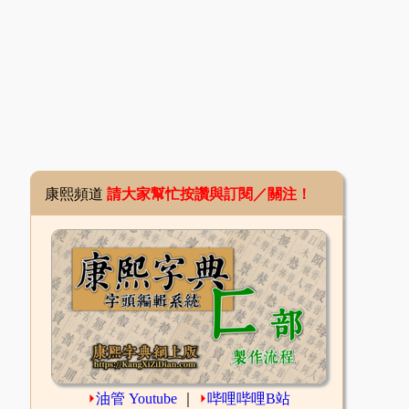
康熙頻道
請大家幫忙按讚與訂閱／關注！
⏵
油管 Youtube
｜
⏵
哔哩哔哩B站