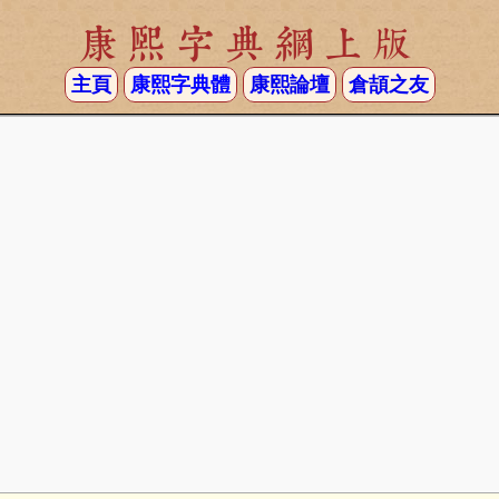
康熙字典網上版
主頁
康熙字典體
康熙論壇
倉頡之友