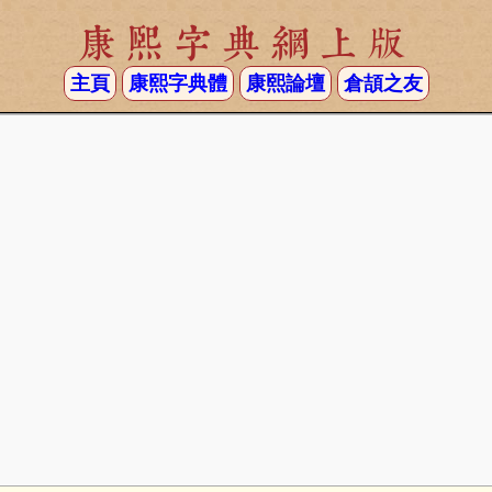
康熙字典網上版
主頁
康熙字典體
康熙論壇
倉頡之友