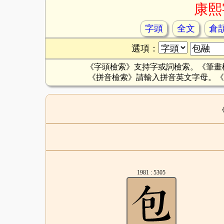
康熙
字頭
全文
倉
選項：
《字頭檢索》支持字或詞檢索。《筆畫
《拼音檢索》請輸入拼音英文字母。《
1981 : 5305