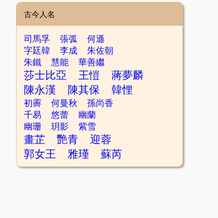
古今人名
司馬孚
張弧
何遜
字廷韓
李成
朱佐朝
朱鐵
慧能
華善繼
莎士比亞
王愷
蔣夢麟
陳永漢
陳其保
韓悝
初霽
何曼秋
孫尚香
千易
悠蕾
幽蘭
幽珊
玥影
紫雪
畫芷
艷青
迎蓉
郭女王
雅瑾
蘇芮