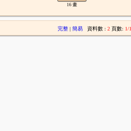
16 畫
完整
|
簡易
資料數 :
2
頁數:
1/