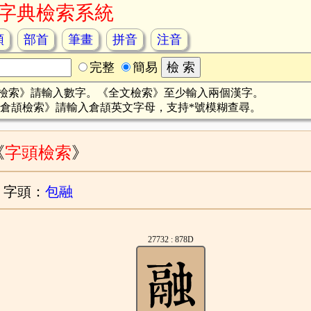
字典檢索系統
頡
部首
筆畫
拼音
注音
完整
簡易
檢索》請輸入數字。《全文檢索》至少輸入兩個漢字。
倉頡檢索》請輸入倉頡英文字母，支持*號模糊查尋。
《
字頭檢索
》
字頭：
包融
27732 : 878D