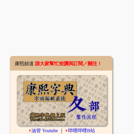
康熙頻道
請大家幫忙按讚與訂閱／關注！
⏵
油管 Youtube
｜
⏵
哔哩哔哩B站