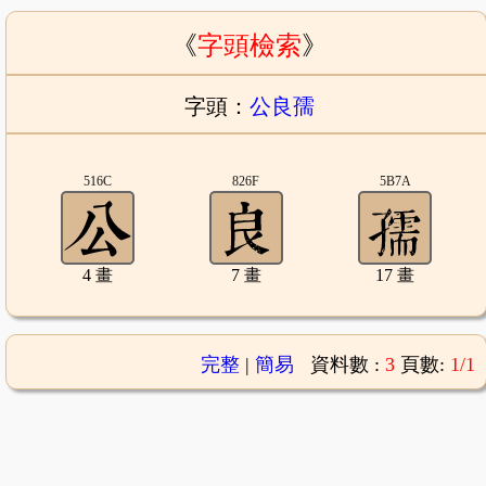
《
字頭檢索
》
字頭：
公良孺
516C
826F
5B7A
4 畫
7 畫
17 畫
完整
|
簡易
資料數 :
3
頁數:
1/1