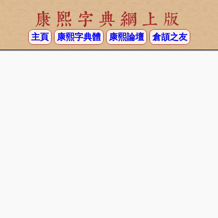
康熙字典網上版
主頁
康熙字典體
康熙論壇
倉頡之友