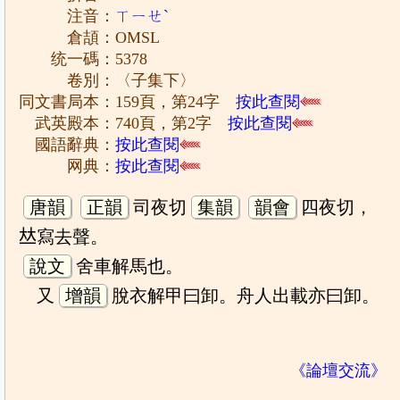
注音：
ㄒㄧㄝˋ
倉頡：OMSL
统一碼：5378
卷別：〈子集下〉
同文書局本：159頁，第24字
按此查閱
武英殿本：740頁，第2字
按此查閱
國語辭典：
按此查閱
网典：
按此查閱
唐韻
正韻
司夜切
集韻
韻會
四夜切，
𠀤寫去聲。
說文
舍車解馬也。
又
增韻
脫衣解甲曰卸。舟人出載亦曰卸。
《論壇交流》