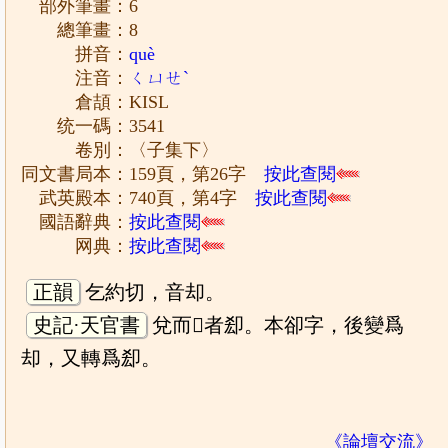
部外筆畫：6
總筆畫：8
拼音：
què
注音：
ㄑㄩㄝˋ
倉頡：KISL
统一碼：3541
卷別：〈子集下〉
同文書局本：159頁，第26字
按此查閱
武英殿本：740頁，第4字
按此查閱
國語辭典：
按此查閱
网典：
按此查閱
正韻
乞約切，音却。
史記·天官書
兌而𤰞者㕁。本卻字，後變爲
却，又轉爲㕁。
《論壇交流》