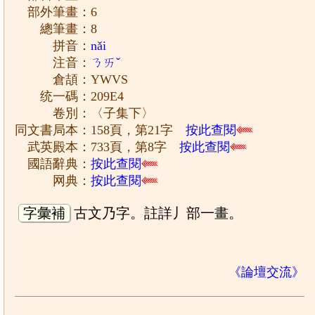
部外筆畫：6
總筆畫：8
拼音：
nǎi
注音：
ㄋㄞˇ
倉頡：YWVS
统一碼：209E4
卷別：〈子集下〉
同文書局本：158頁，第21字
按此查閱
武英殿本：733頁，第8字
按此查閱
國語辭典：
按此查閱
网典：
按此查閱
字彙補
古文乃字。註詳丿部一畫。
《論壇交流》