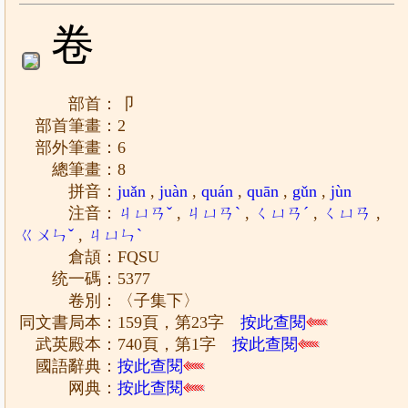
卷
部首：卩
部首筆畫：2
部外筆畫：6
總筆畫：8
拼音：
juǎn
,
juàn
,
quán
,
quān
,
gǔn
,
jùn
注音：
ㄐㄩㄢˇ
,
ㄐㄩㄢˋ
,
ㄑㄩㄢˊ
,
ㄑㄩㄢ
,
ㄍㄨㄣˇ
,
ㄐㄩㄣˋ
倉頡：FQSU
统一碼：5377
卷別：〈子集下〉
同文書局本：159頁，第23字
按此查閱
武英殿本：740頁，第1字
按此查閱
國語辭典：
按此查閱
网典：
按此查閱