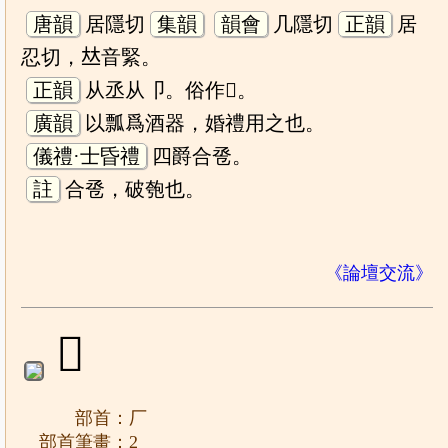
唐韻
居隱切
集韻
韻會
几隱切
正韻
居
忍切，𠀤音緊。
正韻
从丞从卩。俗作𢀿。
廣韻
以瓢爲酒器，婚禮用之也。
儀禮·士昏禮
四爵合卺。
註
合卺，破匏也。
《論壇交流》
𠩆
部首：厂
部首筆畫：2