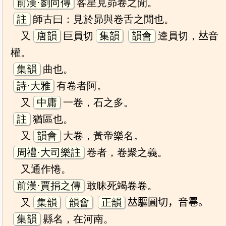
前漢·劉向傳
客星見昴卷之閒。
註
師古曰：見於昴與卷舌之閒也。
又
唐韻
巨員切
集韻
韻會
逵員切，𠀤音
權。
集韻
曲也。
詩·大雅
有卷者阿。
又
中庸
一卷，石之多。
註
猶區也。
又
韻會
大卷，黃帝樂名。
周禮·大司樂註
卷者，卷聚之義。
又通作惓。
前漢·賈捐之傳
敢昧死竭卷卷。
又
集韻
韻會
正韻
𠀤驅圓切，音㒽。
集韻
縣名，在河南。