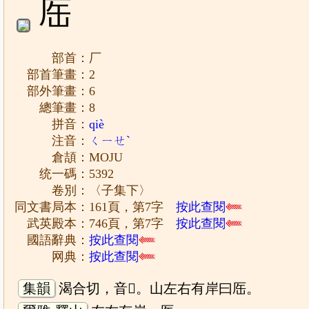
厒
部首：厂
部首筆畫：2
部外筆畫：6
總筆畫：8
拼音：
qiè
注音：
ㄑㄧㄝˋ
倉頡：MOJU
统一碼：5392
卷別：〈子集下〉
同文書局本：161頁，第7字
按此查閱
武英殿本：746頁，第7字
按此查閱
國語辭典：
按此查閱
网典：
按此查閱
集韻
渴合切，音𢩋。山左右有岸曰厒。