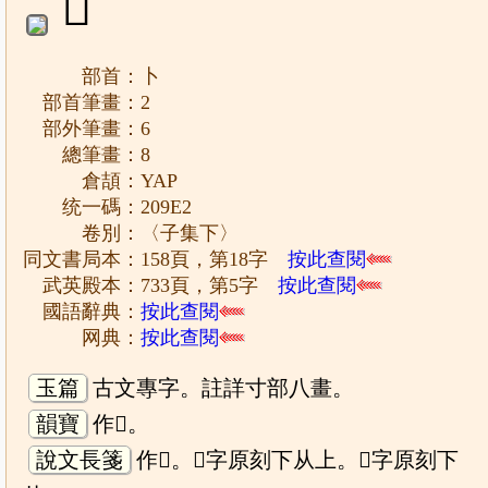
𠧢
部首：卜
部首筆畫：2
部外筆畫：6
總筆畫：8
倉頡：YAP
统一碼：209E2
卷別：〈子集下〉
同文書局本：158頁，第18字
按此查閱
武英殿本：733頁，第5字
按此查閱
國語辭典：
按此查閱
网典：
按此查閱
玉篇
古文專字。註詳寸部八畫。
韻寶
作𠧢。
說文長箋
作𡥣。𠧢字原刻下从上。𡥣字原刻下