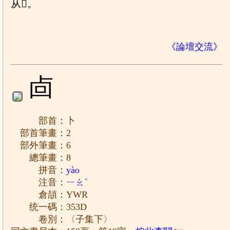
从𠀁。
《論壇交流》
㔽
部首：卜
部首筆畫：2
部外筆畫：6
總筆畫：8
拼音：
yào
注音：
ㄧㄠˋ
倉頡：YWR
统一碼：353D
卷別：〈子集下〉