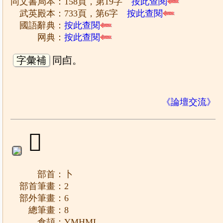
同文書局本：158頁，第19字
按此查閱
武英殿本：733頁，第6字
按此查閱
國語辭典：
按此查閱
网典：
按此查閱
字彙補
同卣。
《論壇交流》
𠧣
部首：卜
部首筆畫：2
部外筆畫：6
總筆畫：8
倉頡：YMHML