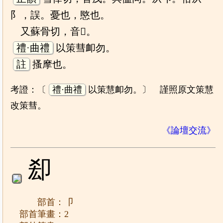
阝，誤。憂也，愍也。
又蘇骨切，音𡨧。
禮·曲禮
以策彗卹勿。
註
搔摩也。
考證：〔
禮·曲禮
以策慧卹勿。〕 謹照原文策慧
改策彗。
《論壇交流》
㕁
部首：卩
部首筆畫：2