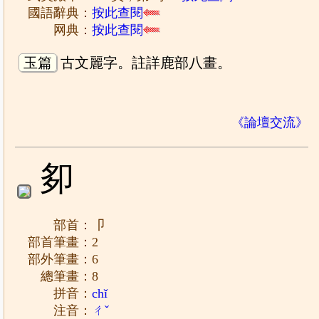
國語辭典：
按此查閱
网典：
按此查閱
玉篇
古文麗字。註詳鹿部八畫。
《論壇交流》
卶
部首：卩
部首筆畫：2
部外筆畫：6
總筆畫：8
拼音：
chǐ
注音：
ㄔˇ