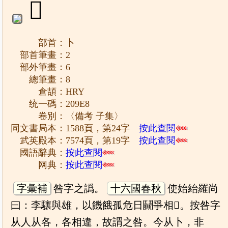
𠧨
部首：卜
部首筆畫：2
部外筆畫：6
總筆畫：8
倉頡：HRY
统一碼：209E8
卷別：〈備考 子集〉
同文書局本：1588頁，第24字
按此查閱
武英殿本：7574頁，第19字
按此查閱
國語辭典：
按此查閱
网典：
按此查閱
字彙補
咎字之譌。
十六國春秋
使始紿羅尚
曰：李驤與雄，以饑餓孤危日鬭爭相𠧨。按咎字
从人从各，各相違，故謂之咎。今从卜，非