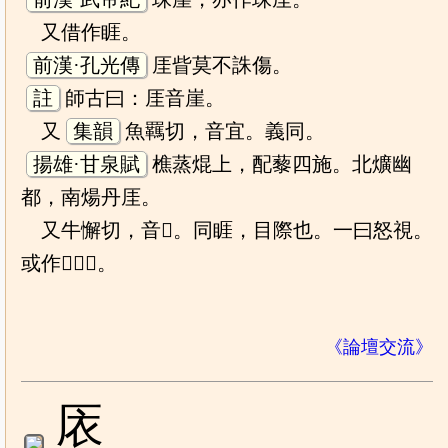
又借作睚。
前漢·孔光傳
厓眥莫不誅傷。
註
師古曰：厓音崖。
又
集韻
魚羈切，音宜。義同。
揚雄·甘泉賦
樵蒸焜上，配藜四施。北爌幽
都，南煬丹厓。
又牛懈切，音𢛄。同睚，目際也。一曰怒視。
或作𥊅𥌚𤷅。
《論壇交流》
㕈