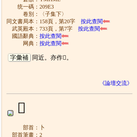
统一碼：209E3
卷別：〈子集下〉
同文書局本：158頁，第20字
按此查閱
武英殿本：733頁，第7字
按此查閱
國語辭典：
按此查閱
网典：
按此查閱
字彙補
同近。亦作𢆌。
《論壇交流》
𠧤
部首：卜
部首筆畫：2