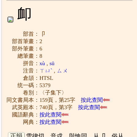
卹
部首：卩
部首筆畫：2
部外筆畫：6
總筆畫：8
拼音：
xù
,
sū
注音：
ㄒㄩˋ
,
ㄙㄨ
倉頡：HTSL
统一碼：5379
卷別：〈子集下〉
同文書局本：159頁，第25字
按此查閱
武英殿本：740頁，第3字
按此查閱
國語辭典：
按此查閱
网典：
按此查閱
正韻
雪律切，音戌。與恤同。从卩。俗从