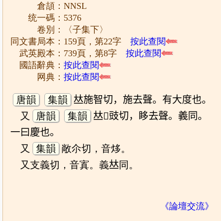
倉頡：NNSL
统一碼：5376
卷別：〈子集下〉
同文書局本：159頁，第22字
按此查閱
武英殿本：739頁，第8字
按此查閱
國語辭典：
按此查閱
网典：
按此查閱
唐韻
集韻
𠀤施智切，施去聲。有大度也。
又
唐韻
集韻
𠀤𠑽豉切，眵去聲。義同。
一曰慶也。
又
集韻
敞尒切，音㶴。
又支義切，音寘。義𠀤同。
《論壇交流》