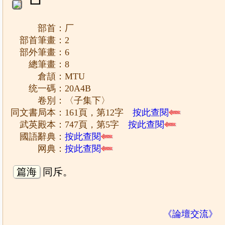
部首：厂
部首筆畫：2
部外筆畫：6
總筆畫：8
倉頡：MTU
统一碼：20A4B
卷別：〈子集下〉
同文書局本：161頁，第12字
按此查閱
武英殿本：747頁，第5字
按此查閱
國語辭典：
按此查閱
网典：
按此查閱
篇海
同斥。
《論壇交流》