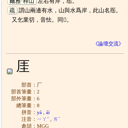
爾雅·釋山
左右有岸，厒。
疏
謂山兩邊有水，山與水爲岸，此山名厒。
又乞業切，音怯。同𠩂。
《論壇交流》
厓
部首：厂
部首筆畫：2
部外筆畫：6
總筆畫：8
拼音：
yá
,
ái
注音：
ㄧㄚˊ
,
ㄞˊ
倉頡：MGG