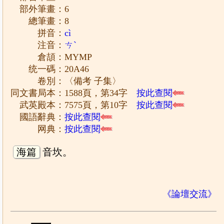
部外筆畫：6
總筆畫：8
拼音：
cì
注音：
ㄘˋ
倉頡：MYMP
统一碼：20A46
卷別：〈備考 子集〉
同文書局本：1588頁，第34字
按此查閱
武英殿本：7575頁，第10字
按此查閱
國語辭典：
按此查閱
网典：
按此查閱
海篇
音坎。
《論壇交流》