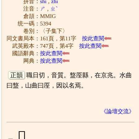
拼音：
shī
,
zhì
注音：
ㄕ
,
ㄓˋ
倉頡：MMIG
统一碼：5394
卷別：〈子集下〉
同文書局本：161頁，第11字
按此查閱
武英殿本：747頁，第4字
按此查閱
國語辭典：
按此查閱
网典：
按此查閱
正韻
職日切，音質。盩厔縣，在京兆。水曲
曰盩，山曲曰厔，因以名焉。
《論壇交流》
𠩋