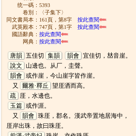
统一碼：5393
卷別：〈子集下〉
同文書局本：161頁，第8字
按此查閱
武英殿本：747頁，第1字
按此查閱
國語辭典：
按此查閱
网典：
按此查閱
唐韻
五佳切
集韻
韻會
宜佳切，𠀤音崖。
說文
山邊也。从厂，圭聲。
韻會
或作崖，今山崖字皆作崖。
又
爾雅·釋丘
望厓洒而高。
疏
厓，水邊也。
玉篇
或作涯。
又
韻會
珠厓，郡名。漢武帝置地居海中，
厓岸出珠，故曰珠厓。
前漢·武帝紀
珠崖，亦作珠厓。