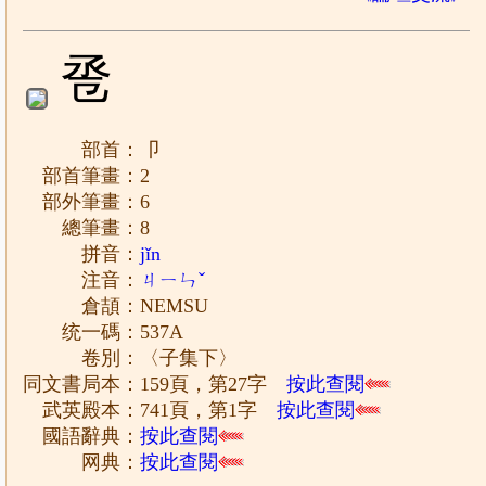
卺
部首：卩
部首筆畫：2
部外筆畫：6
總筆畫：8
拼音：
jǐn
注音：
ㄐㄧㄣˇ
倉頡：NEMSU
统一碼：537A
卷別：〈子集下〉
同文書局本：159頁，第27字
按此查閱
武英殿本：741頁，第1字
按此查閱
國語辭典：
按此查閱
网典：
按此查閱