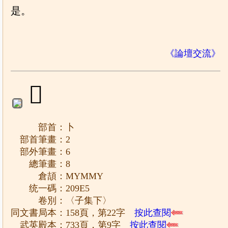
是。
《論壇交流》
𠧥
部首：卜
部首筆畫：2
部外筆畫：6
總筆畫：8
倉頡：MYMMY
统一碼：209E5
卷別：〈子集下〉
同文書局本：158頁，第22字
按此查閱
武英殿本：733頁，第9字
按此查閱