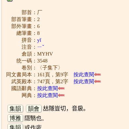
部首：厂
部首筆畫：2
部外筆畫：6
總筆畫：8
拼音：
yǐ
注音：
ㄧˇ
倉頡：MYHV
统一碼：3548
卷別：〈子集下〉
同文書局本：161頁，第9字
按此查閱
武英殿本：747頁，第2字
按此查閱
國語辭典：
按此查閱
网典：
按此查閱
集韻
韻會
𠀤隱豈切，音扆。
博雅
隱翳也。
集韻
或作庡。