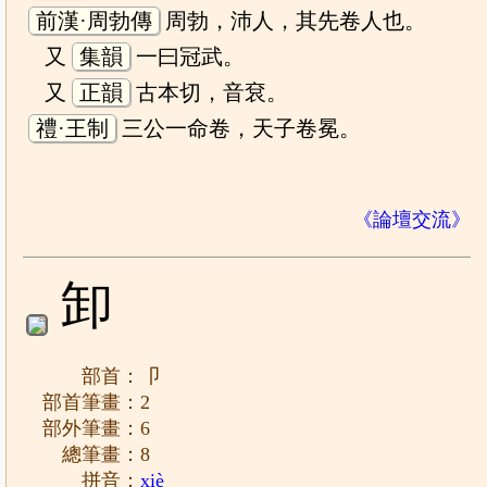
前漢·周勃傳
周勃，沛人，其先卷人也。
又
集韻
一曰冠武。
又
正韻
古本切，音袞。
禮·王制
三公一命卷，天子卷冕。
《論壇交流》
卸
部首：卩
部首筆畫：2
部外筆畫：6
總筆畫：8
拼音：
xiè