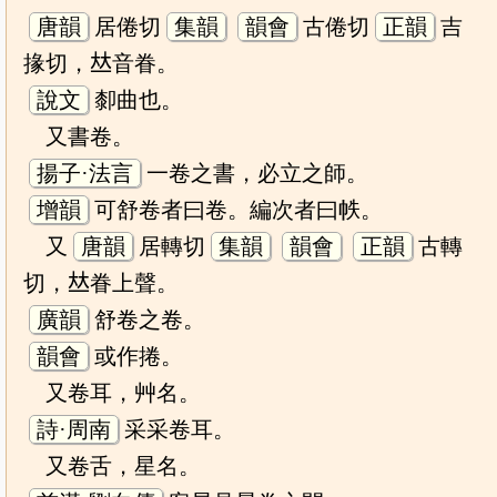
唐韻
居倦切
集韻
韻會
古倦切
正韻
吉
掾切，𠀤音眷。
說文
厀曲也。
又書卷。
揚子·法言
一卷之書，必立之師。
增韻
可舒卷者曰卷。編次者曰帙。
又
唐韻
居轉切
集韻
韻會
正韻
古轉
切，𠀤眷上聲。
廣韻
舒卷之卷。
韻會
或作捲。
又卷耳，艸名。
詩·周南
采采卷耳。
又卷舌，星名。