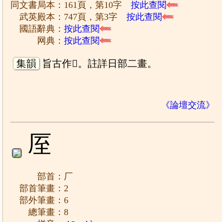
同文書局本：161頁，第10字
按此查閱
武英殿本：747頁，第3字
按此查閱
國語辭典：
按此查閱
网典：
按此查閱
集韻
旨古作𠩊。註詳日部二畫。
《論壇交流》
厔
部首：厂
部首筆畫：2
部外筆畫：6
總筆畫：8