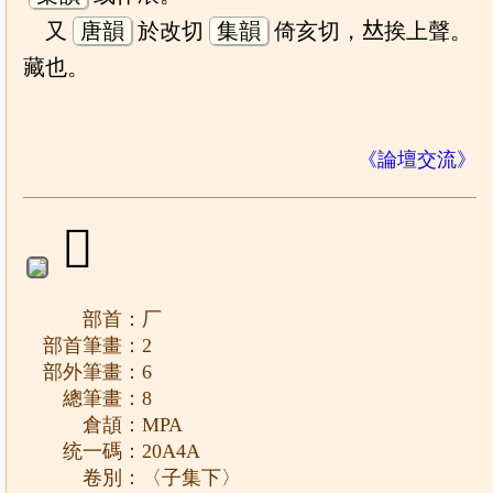
又
唐韻
於改切
集韻
倚亥切，𠀤挨上聲。
藏也。
《論壇交流》
𠩊
部首：厂
部首筆畫：2
部外筆畫：6
總筆畫：8
倉頡：MPA
统一碼：20A4A
卷別：〈子集下〉