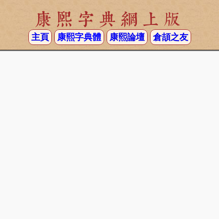
康熙字典網上版
主頁
康熙字典體
康熙論壇
倉頡之友