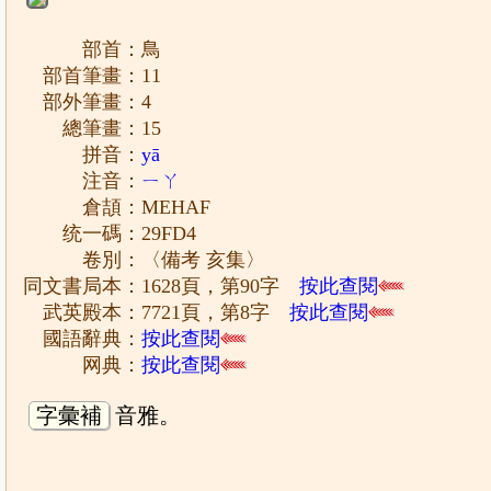
部首：鳥
部首筆畫：11
部外筆畫：4
總筆畫：15
拼音：
yā
注音：
ㄧㄚ
倉頡：MEHAF
统一碼：29FD4
卷別：〈備考 亥集〉
同文書局本：1628頁，第90字
按此查閱
武英殿本：7721頁，第8字
按此查閱
國語辭典：
按此查閱
网典：
按此查閱
字彙補
音雅。