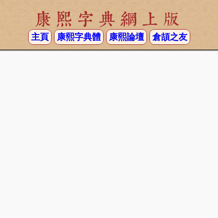
康熙字典網上版
主頁
康熙字典體
康熙論壇
倉頡之友