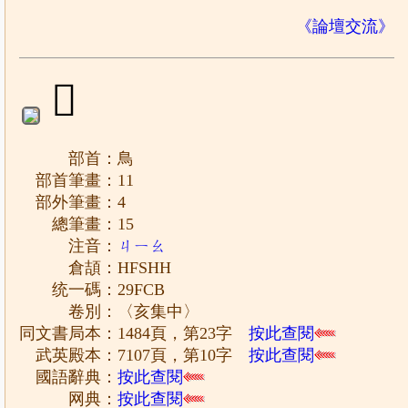
《論壇交流》
𩿋
部首：鳥
部首筆畫：11
部外筆畫：4
總筆畫：15
注音：
ㄐㄧㄠ
倉頡：HFSHH
统一碼：29FCB
卷別：〈亥集中〉
同文書局本：1484頁，第23字
按此查閱
武英殿本：7107頁，第10字
按此查閱
國語辭典：
按此查閱
网典：
按此查閱