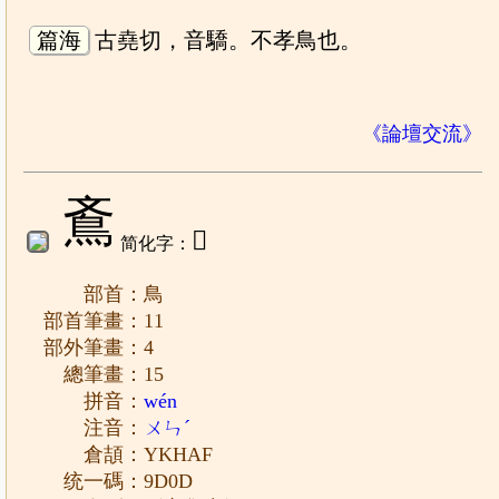
篇海
古堯切，音驕。不孝鳥也。
《論壇交流》
鴍
𬸀
简化字：
部首：鳥
部首筆畫：11
部外筆畫：4
總筆畫：15
拼音：
wén
注音：
ㄨㄣˊ
倉頡：YKHAF
统一碼：9D0D