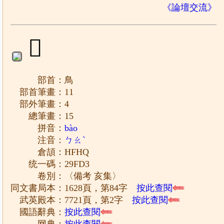
《論壇交流》
𩿓
部首：鳥
部首筆畫：11
部外筆畫：4
總筆畫：15
拼音：
bào
注音：
ㄅㄠˋ
倉頡：HFHQ
统一碼：29FD3
卷別：〈備考 亥集〉
同文書局本：1628頁，第84字
按此查閱
武英殿本：7721頁，第2字
按此查閱
國語辭典：
按此查閱