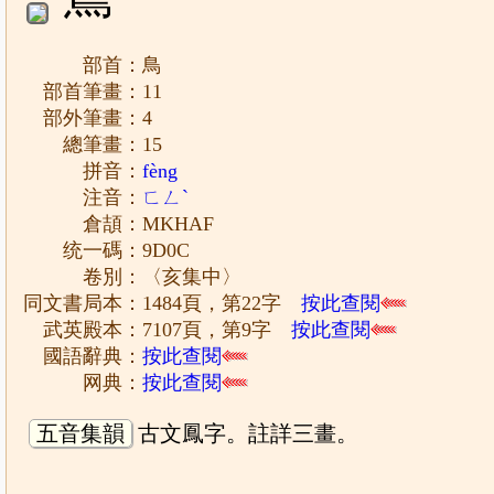
部首：鳥
部首筆畫：11
部外筆畫：4
總筆畫：15
拼音：
fèng
注音：
ㄈㄥˋ
倉頡：MKHAF
统一碼：9D0C
卷別：〈亥集中〉
同文書局本：1484頁，第22字
按此查閱
武英殿本：7107頁，第9字
按此查閱
國語辭典：
按此查閱
网典：
按此查閱
五音集韻
古文鳳字。註詳三畫。