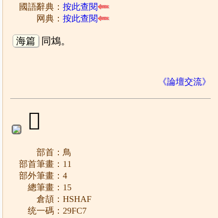
國語辭典：
按此查閱
网典：
按此查閱
海篇
同鴆。
《論壇交流》
𩿇
部首：鳥
部首筆畫：11
部外筆畫：4
總筆畫：15
倉頡：HSHAF
统一碼：29FC7