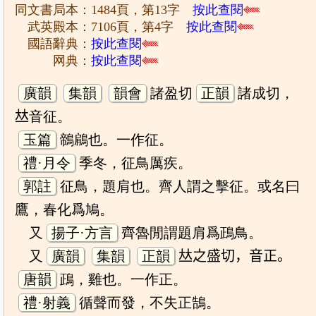
同文書局本：1484頁，第13字
按此查閱
武英殿本：7106頁，第4字
按此查閱
國語辭典：
按此查閱
网典：
按此查閱
廣韻
集韻
韻會
諸盈切
正韻
諸成切，
𠀤音征。
玉篇
鶙鵳也。一作征。
禮·月令
季冬，征鳥厲疾。
郭註
征鳥，題肩也。齊人謂之擊征。或名曰
鷹，春化爲鳩。
又
揚子·方言
齊魯閒謂題肩爲鴊鳥。
又
廣韻
集韻
正韻
𠀤之盛切，音正。
唐韻
鴊，雞也。一作正。
禮·射義
循聲而發，不失正鵠。