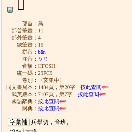
𩿉
部首：鳥
部首筆畫：11
部外筆畫：4
總筆畫：15
拼音：
bān
注音：
ㄅㄢ
倉頡：HFCSH
统一碼：29FC9
卷別：〈亥集中〉
同文書局本：1484頁，第20字
按此查閱
武英殿本：7107頁，第7字
按此查閱
國語辭典：
按此查閱
网典：
按此查閱
字彙補
兵攀切，音班。
篇韻
大鳩。