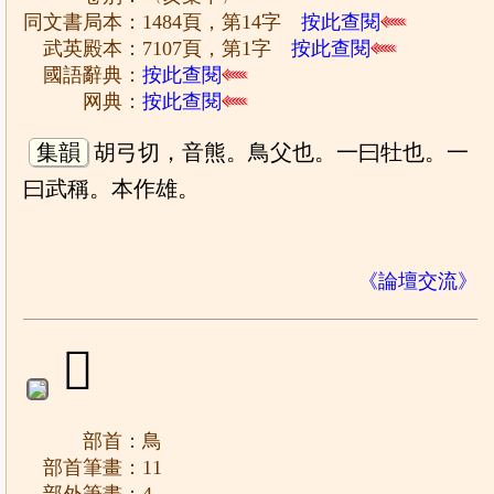
同文書局本：1484頁，第14字
按此查閱
武英殿本：7107頁，第1字
按此查閱
國語辭典：
按此查閱
网典：
按此查閱
集韻
胡弓切，音熊。鳥父也。一曰牡也。一
曰武稱。本作雄。
《論壇交流》
𩿆
部首：鳥
部首筆畫：11