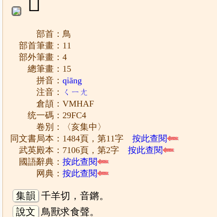
𩿄
部首：鳥
部首筆畫：11
部外筆畫：4
總筆畫：15
拼音：
qiāng
注音：
ㄑㄧㄤ
倉頡：VMHAF
统一碼：29FC4
卷別：〈亥集中〉
同文書局本：1484頁，第11字
按此查閱
武英殿本：7106頁，第2字
按此查閱
國語辭典：
按此查閱
网典：
按此查閱
集韻
千羊切，音鏘。
說文
鳥獸求食聲。