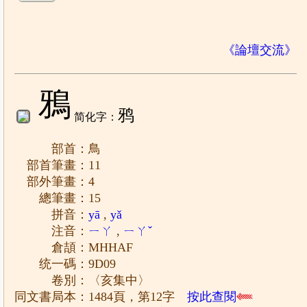
《論壇交流》
鴉
鸦
简化字：
部首：鳥
部首筆畫：11
部外筆畫：4
總筆畫：15
拼音：
yā
,
yǎ
注音：
ㄧㄚ
,
ㄧㄚˇ
倉頡：MHHAF
统一碼：9D09
卷別：〈亥集中〉
同文書局本：1484頁，第12字
按此查閱