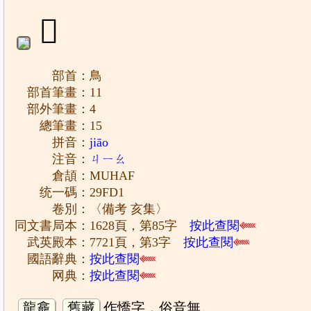
𩿑
部首：鳥
部首筆畫：11
部外筆畫：4
總筆畫：15
拼音：
jiāo
注音：
ㄐㄧㄠ
倉頡：MUHAF
统一碼：29FD1
卷別：〈備考 亥集〉
同文書局本：1628頁，第85字
按此查閱
武英殿本：7721頁，第3字
按此查閱
國語辭典：
按此查閱
网典：
按此查閱
龍龕
舊藏
作憍字，俗音無。