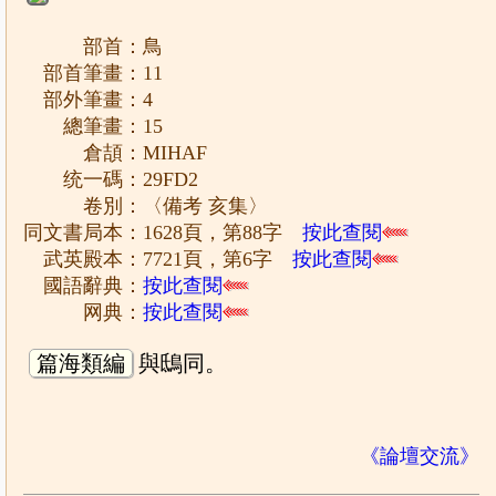
部首：鳥
部首筆畫：11
部外筆畫：4
總筆畫：15
倉頡：MIHAF
统一碼：29FD2
卷別：〈備考 亥集〉
同文書局本：1628頁，第88字
按此查閱
武英殿本：7721頁，第6字
按此查閱
國語辭典：
按此查閱
网典：
按此查閱
篇海類編
與鴟同。
《論壇交流》