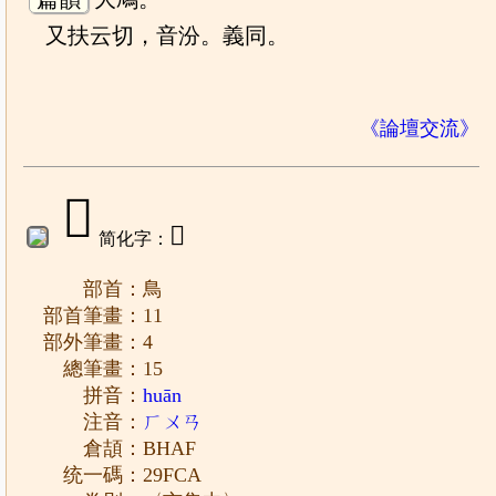
又扶云切，音汾。義同。
《論壇交流》
𩿊
𱉒
简化字：
部首：鳥
部首筆畫：11
部外筆畫：4
總筆畫：15
拼音：
huān
注音：
ㄏㄨㄢ
倉頡：BHAF
统一碼：29FCA