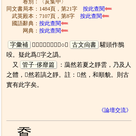
卷別：〈亥集中〉
同文書局本：1484頁，第21字
按此查閱
武英殿本：7107頁，第8字
按此查閱
國語辭典：
按此查閱
网典：
按此查閱
字彙補
𩿊兜。與驩頭同。○按
古文尙書
驩頭作鴅
吺。疑此爲𩿊字之譌。
又
管子·侈靡篇
：藹然若夏之靜雲，乃及人
之體，𩿊然若謞之靜。註：𩿊然，和順貌。則古
實有此字矣。
《論壇交流》
鴌