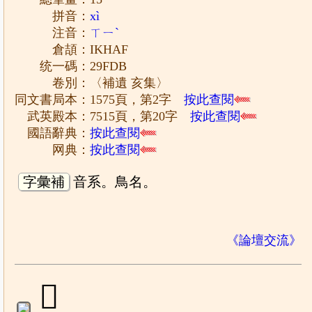
拼音：
xì
注音：
ㄒㄧˋ
倉頡：IKHAF
统一碼：29FDB
卷別：〈補遺 亥集〉
同文書局本：1575頁，第2字
按此查閱
武英殿本：7515頁，第20字
按此查閱
國語辭典：
按此查閱
网典：
按此查閱
字彙補
音系。鳥名。
《論壇交流》
𩿒