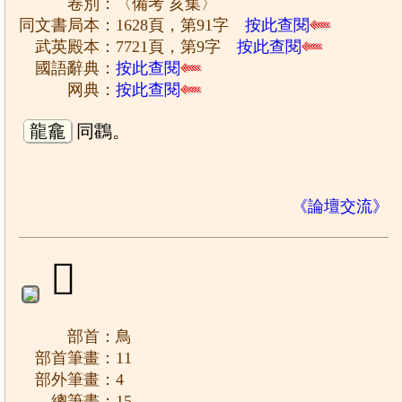
卷別：〈備考 亥集〉
同文書局本：1628頁，第91字
按此查閱
武英殿本：7721頁，第9字
按此查閱
國語辭典：
按此查閱
网典：
按此查閱
龍龕
同鸖。
《論壇交流》
𩿛
部首：鳥
部首筆畫：11
部外筆畫：4
總筆畫：15