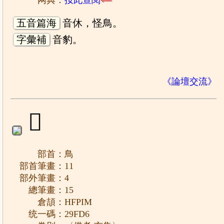
网典：
按此查閱
五音篇海
音休，怪鳥。
字彙補
音豹。
《論壇交流》
𩿖
部首：鳥
部首筆畫：11
部外筆畫：4
總筆畫：15
倉頡：HFPIM
统一碼：29FD6