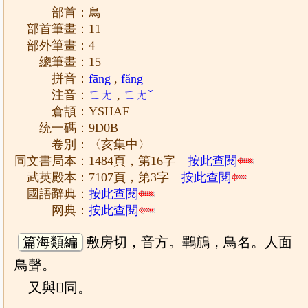
部首：鳥
部首筆畫：11
部外筆畫：4
總筆畫：15
拼音：
fāng
,
fǎng
注音：
ㄈㄤ
,
ㄈㄤˇ
倉頡：YSHAF
统一碼：9D0B
卷別：〈亥集中〉
同文書局本：1484頁，第16字
按此查閱
武英殿本：7107頁，第3字
按此查閱
國語辭典：
按此查閱
网典：
按此查閱
篇海類編
敷房切，音方。鷝鴋，鳥名。人面
鳥聲。
又與𨾔同。