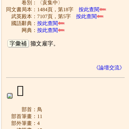
卷別：〈亥集中〉
同文書局本：1484頁，第18字
按此查閱
武英殿本：7107頁，第5字
按此查閱
國語辭典：
按此查閱
网典：
按此查閱
字彙補
籀文雇字。
《論壇交流》
𩿈
部首：鳥
部首筆畫：11
部外筆畫：4