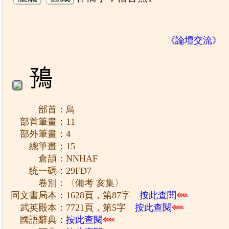
《論壇交流》
𩿗
部首：鳥
部首筆畫：11
部外筆畫：4
總筆畫：15
倉頡：NNHAF
统一碼：29FD7
卷別：〈備考 亥集〉
同文書局本：1628頁，第87字
按此查閱
武英殿本：7721頁，第5字
按此查閱
國語辭典：
按此查閱