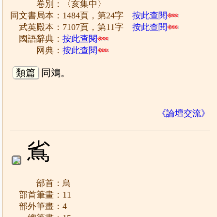
卷別：〈亥集中〉
同文書局本：1484頁，第24字
按此查閱
武英殿本：7107頁，第11字
按此查閱
國語辭典：
按此查閱
网典：
按此查閱
類篇
同鳼。
《論壇交流》
䲵
部首：鳥
部首筆畫：11
部外筆畫：4