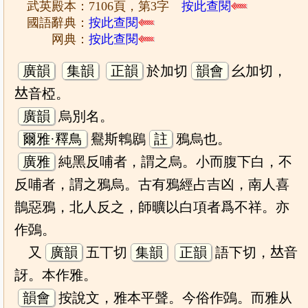
武英殿本：7106頁，第3字
按此查閱
國語辭典：
按此查閱
网典：
按此查閱
廣韻
集韻
正韻
於加切
韻會
幺加切，
𠀤音椏。
廣韻
烏別名。
爾雅·釋鳥
鸒斯鵯鶋
註
鴉烏也。
廣雅
純黑反哺者，謂之烏。小而腹下白，不
反哺者，謂之鴉烏。古有鴉經占吉凶，南人喜
鵲惡鴉，北人反之，師曠以白項者爲不祥。亦
作鵶。
又
廣韻
五丅切
集韻
正韻
語下切，𠀤音
訝。本作雅。
韻會
按說文，雅本平聲。今俗作鵶。而雅从