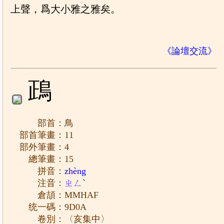
上聲，爲大小雅之雅矣。
《論壇交流》
鴊
部首：鳥
部首筆畫：11
部外筆畫：4
總筆畫：15
拼音：
zhèng
注音：
ㄓㄥˋ
倉頡：MMHAF
统一碼：9D0A
卷別：〈亥集中〉