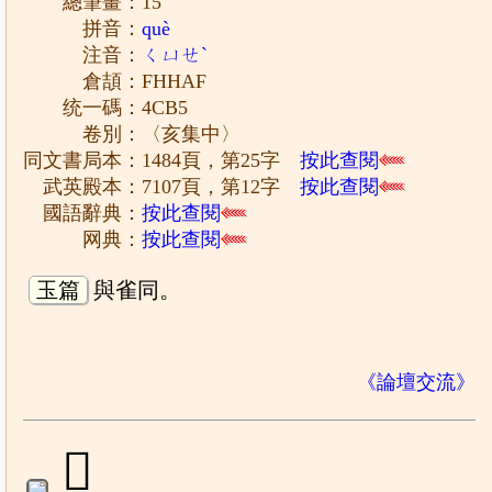
總筆畫：15
拼音：
què
注音：
ㄑㄩㄝˋ
倉頡：FHHAF
统一碼：4CB5
卷別：〈亥集中〉
同文書局本：1484頁，第25字
按此查閱
武英殿本：7107頁，第12字
按此查閱
國語辭典：
按此查閱
网典：
按此查閱
玉篇
與雀同。
《論壇交流》
𩿔