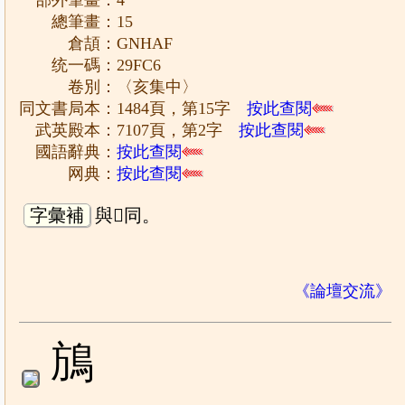
部外筆畫：4
總筆畫：15
倉頡：GNHAF
统一碼：29FC6
卷別：〈亥集中〉
同文書局本：1484頁，第15字
按此查閱
武英殿本：7107頁，第2字
按此查閱
國語辭典：
按此查閱
网典：
按此查閱
字彙補
與𩾥同。
《論壇交流》
鴋