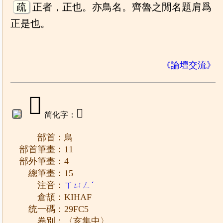
疏
正者，正也。亦鳥名。齊魯之閒名題肩爲
正是也。
《論壇交流》
𩿅
𫠖
简化字：
部首：鳥
部首筆畫：11
部外筆畫：4
總筆畫：15
注音：
ㄒㄩㄥˊ
倉頡：KIHAF
统一碼：29FC5
卷別：〈亥集中〉