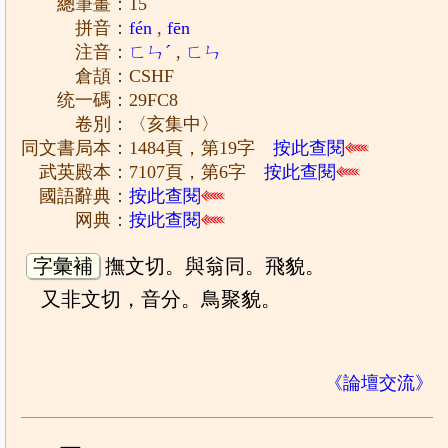
總筆畫：15
拼音：
fén
,
fēn
注音：
ㄈㄣˊ
,
ㄈㄣ
倉頡：CSHF
统一碼：29FC8
卷別：〈亥集中〉
同文書局本：1484頁，第19字
按此查閱
武英殿本：7107頁，第6字
按此查閱
國語辭典：
按此查閱
网典：
按此查閱
字彙補
撫文切。與翁同。飛貌。
又非文切，音分。鳥聚貌。
《論壇交流》