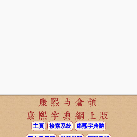
康熙与倉頡
康熙字典網上版
主頁
檢索系統
康熙字典體