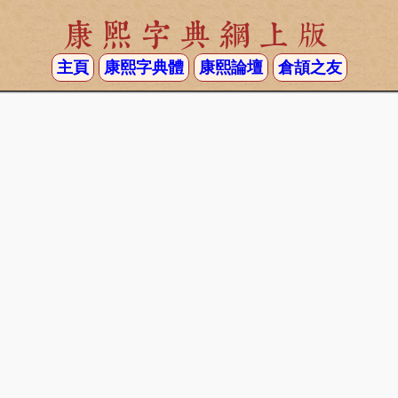
康熙字典網上版
主頁
康熙字典體
康熙論壇
倉頡之友