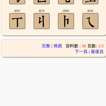
4E05
4E29
20061
4E40
完整
|
簡易
資料數 :
56
頁數:
1/2
下一頁
|
最後頁