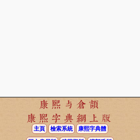
康熙与倉頡
康熙字典網上版
主頁
檢索系統
康熙字典體