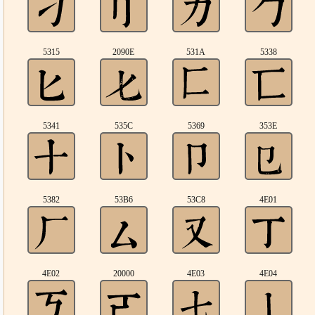
5315
2090E
531A
5338
5341
535C
5369
353E
5382
53B6
53C8
4E01
4E02
20000
4E03
4E04