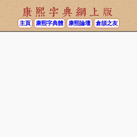
康熙字典網上版
主頁
康熙字典體
康熙論壇
倉頡之友