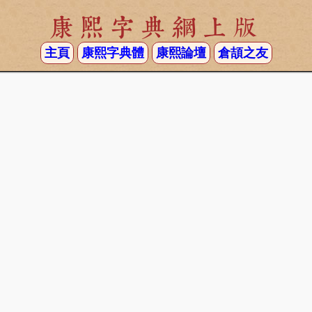
康熙字典網上版
主頁
康熙字典體
康熙論壇
倉頡之友