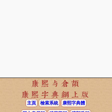
康熙与倉頡
康熙字典網上版
主頁
檢索系統
康熙字典體